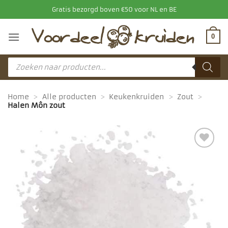
Ga
Gratis bezorgd boven €50 voor NL en BE
naar
inhoud
0
Producten
zoeken
Home
>
Alle producten
>
Keukenkruiden
>
Zout
>
Halen Môn zout
Toevoegen
aan
favorieten