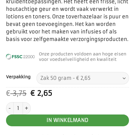
kruidentoepassingen. Het heeft een frisse, licht
houtachtige geur en wordt vaak verwerkt in
lotions en toners. Onze toverhazelaar is puur en
bevat geen toevoegingen. Het kan worden
gebruikt voor het maken van infusies of als
basis voor zelfgemaakte verzorgingsproducten.
Onze producten voldoen aan hoge eisen
voor voedselveiligheid en kwaliteit
Verpakking
Oorspronkelijke
Huidige
€
3,75
€
2,65
prijs
prijs
Toverhazelaar aantal
was:
is:
€ 3,75.
€ 2,65.
IN WINKELMAND