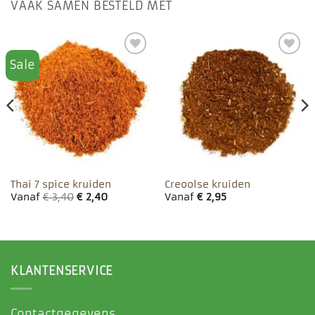
VAAK SAMEN BESTELD MET
Sale
Toevoegen
Toevoegen
aan
aan
favorieten
favorieten
Thai 7 spice kruiden
Creoolse kruiden
Vanaf
€
3,40
€
2,40
Vanaf
€
2,95
KLANTENSERVICE
Contactgegevens