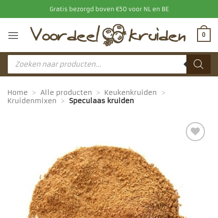
Ga
Gratis bezorgd boven €50 voor NL en BE
naar
inhoud
0
Producten
zoeken
Home
>
Alle producten
>
Keukenkruiden
>
Kruidenmixen
>
Speculaas kruiden
Toevoegen
aan
favorieten