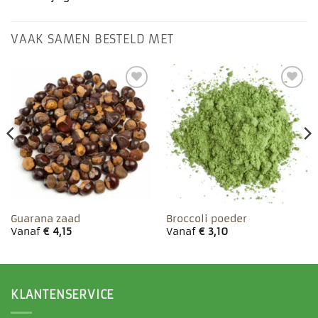
VAAK SAMEN BESTELD MET
Toevoegen
Toevoegen
aan
aan
favorieten
favorieten
Guarana zaad
Broccoli poeder
Vanaf
€
4,15
Vanaf
€
3,10
KLANTENSERVICE