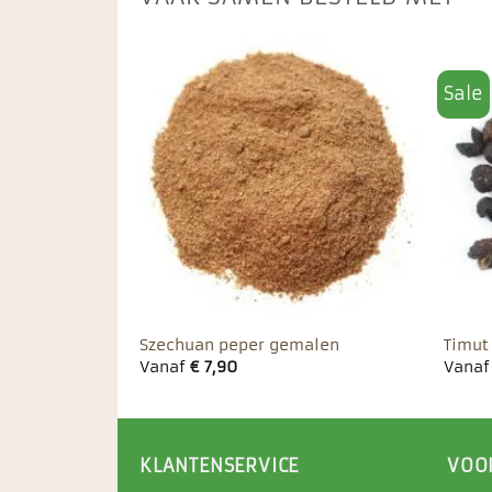
Sale
Toevoegen
Toevoegen
aan
aan
favorieten
favorieten
Szechuan peper gemalen
Timut
Vanaf
€
7,90
Vana
KLANTENSERVICE
VOO