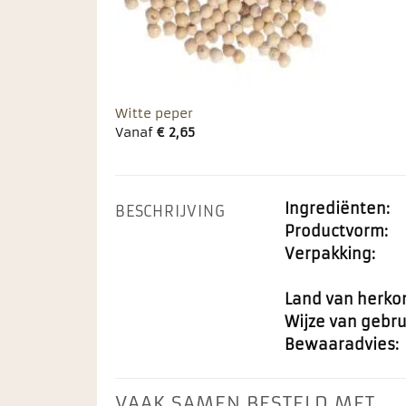
Witte peper
Vanaf
€
2,65
Ingrediënten:
BESCHRIJVING
Productvorm:
Verpakking:
Land van herko
Wijze van gebru
Bewaaradvies:
VAAK SAMEN BESTELD MET