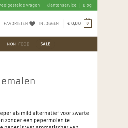
Veelgestelde vragen
Klantenservice
Blog
FAVORIETEN
INLOGGEN
€
0,00
0
N
NON-FOOD
SALE
 gemalen
per als mild alternatief voor zwarte
ken zonder een pepermolen te
e peper is wat aromatischer van