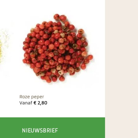
egen
Toevoegen
n
aan
ieten
favorieten
Roze peper
Vanaf
€
2,80
NIEUWSBRIEF