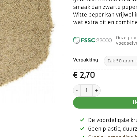
smaak dan zwarte peper 
Witte peper kan vrijwel 
wat extra pit en combin
Onze pro
voedselve
Verpakking
€
2,70
Witte peper gemalen aa
I
De voordeligste k
Geen plastic, duu