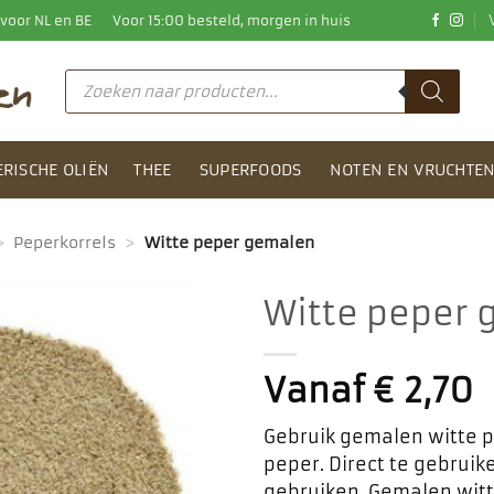
0 voor NL en BE
Voor 15:00 besteld, morgen in huis
Producten
zoeken
ERISCHE OLIËN
THEE
SUPERFOODS
NOTEN EN VRUCHTE
>
Peperkorrels
>
Witte peper gemalen
Witte peper
Toevoegen
aan
Vanaf
€
2,70
favorieten
Gebruik gemalen witte pe
peper. Direct te gebrui
gebruiken. Gemalen witt