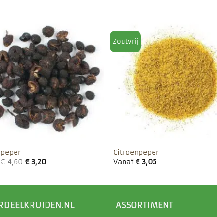
Zoutvrij
Toevoegen
Toevo
aan
aa
favorieten
favor
 peper
Citroenpeper
f
€
4,60
€
3,20
Vanaf
€
3,05
RDEELKRUIDEN.NL
ASSORTIMENT