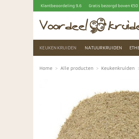
Ga
Klantbeoordeling 9.6
Gratis bezorgd boven €5
naar
inhoud
KEUKENKRUIDEN
NATUURKRUIDEN
ETH
Home
>
Alle producten
>
Keukenkruiden