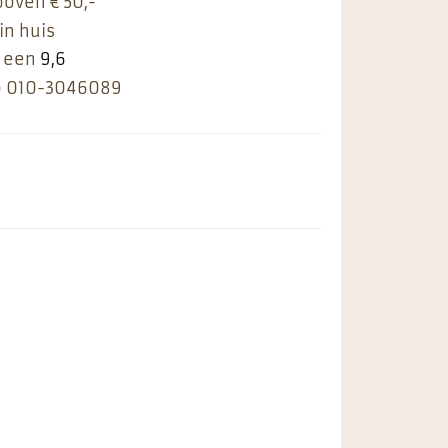
boven € 50,-
in huis
 een
9,6
p
010-3046089