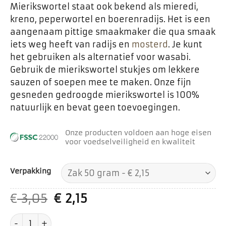
Mierikswortel staat ook bekend als mieredi,
kreno, peperwortel en boerenradijs. Het is een
aangenaam pittige smaakmaker die qua smaak
iets weg heeft van radijs en
mosterd
. Je kunt
het gebruiken als alternatief voor wasabi.
Gebruik de mierikswortel stukjes om lekkere
sauzen of soepen mee te maken. Onze fijn
gesneden gedroogde mierikswortel is 100%
natuurlijk en bevat geen toevoegingen.
Onze producten voldoen aan hoge eisen
voor voedselveiligheid en kwaliteit
Verpakking
Oorspronkelijke
Huidige
€
3,05
€
2,15
prijs
prijs
Mierikswortel stukjes fijn aantal
was:
is: