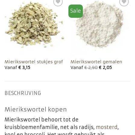
Sale
Toevoegen
Toevoegen
aan
aan
favorieten
favorieten
Mierikswortel stukjes grof
Mierikswortel gemalen
Vanaf
€
3,15
Vanaf
€
2,90
€
2,05
BESCHRIJVING
Mierikswortel kopen
Mierikswortel behoort tot de
kruisbloemenfamilie, net als radijs,
mosterd
,
kool en broccoli. Het wordt gebruikt als