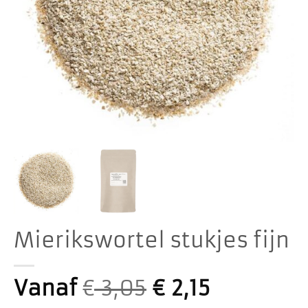
Mierikswortel stukjes fijn
Vanaf
€
3,05
€
2,15