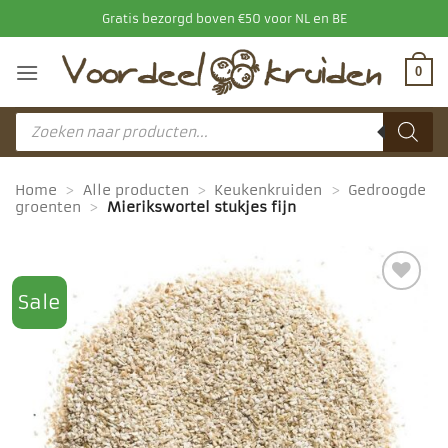
Ga
Gratis bezorgd boven €50 voor NL en BE
naar
inhoud
0
Producten
zoeken
Home
>
Alle producten
>
Keukenkruiden
>
Gedroogde
groenten
>
Mierikswortel stukjes fijn
Sale
Toevoegen
aan
favorieten