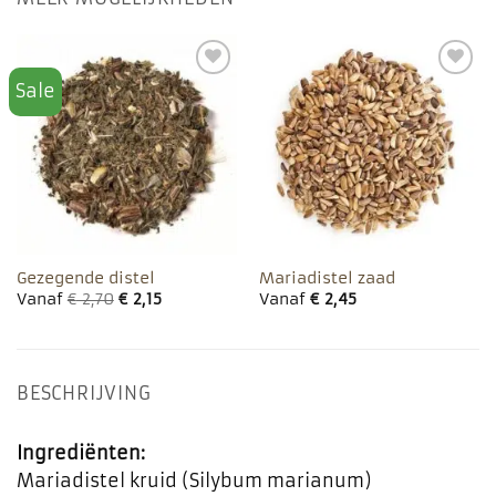
Sale
Toevoegen
Toevoegen
aan
aan
favorieten
favorieten
Gezegende distel
Mariadistel zaad
Vanaf
€
2,70
€
2,15
Vanaf
€
2,45
BESCHRIJVING
Ingrediënten:
Mariadistel kruid (Silybum marianum)