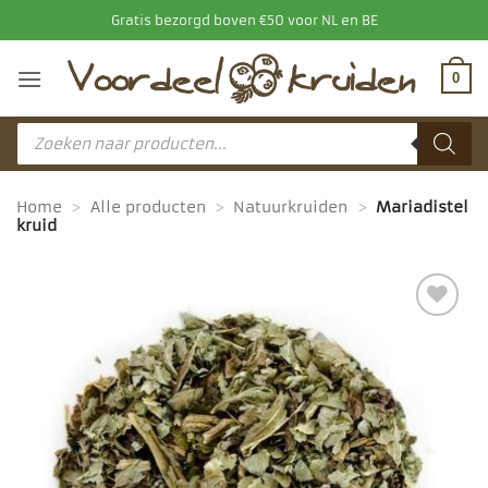
Ga
Gratis bezorgd boven €50 voor NL en BE
naar
inhoud
0
Producten
zoeken
Home
>
Alle producten
>
Natuurkruiden
>
Mariadistel
kruid
Toevoegen
aan
favorieten