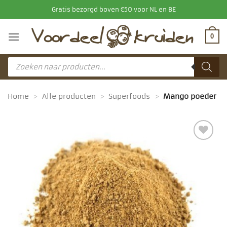
Ga
Gratis bezorgd boven €50 voor NL en BE
naar
inhoud
0
Producten
zoeken
Home
>
Alle producten
>
Superfoods
>
Mango poeder
Toevoegen
aan
favorieten