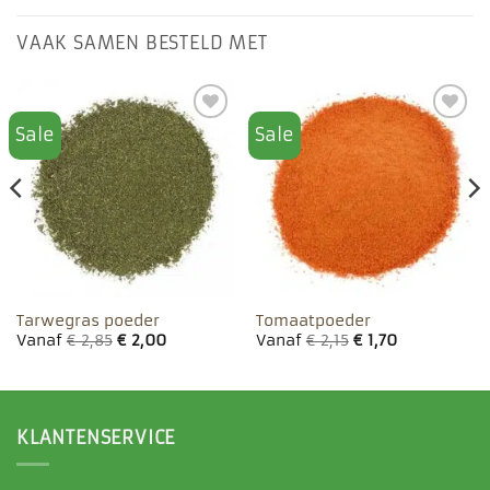
VAAK SAMEN BESTELD MET
Sale
Sale
Toevoegen
Toevoegen
aan
aan
favorieten
favorieten
Tarwegras poeder
Tomaatpoeder
Vanaf
€
2,85
€
2,00
Vanaf
€
2,15
€
1,70
KLANTENSERVICE