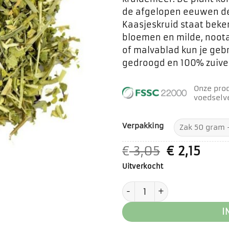
de afgelopen eeuwen de
Kaasjeskruid staat beken
bloemen en milde, noota
of malvablad kun je gebru
gedroogd en 100% zuive
Onze pro
voedselve
Verpakking
Oorspronk
Huid
€
3,05
€
2,15
prijs
prijs
Uitverkocht
was:
is:
€ 3,05.
€ 2,1
Kaasjeskruid blad aanta
I