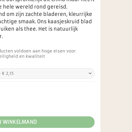
 hele wereld rond gereisd.
d om zijn zachte bladeren, kleurrijke
chtige smaak. Ons kaasjeskruid blad
iken als thee. Het is natuurlijk
r.
ducten voldoen aan hoge eisen voor
iligheid en kwaliteit
elijke
ige
5.
l
N WINKELMAND