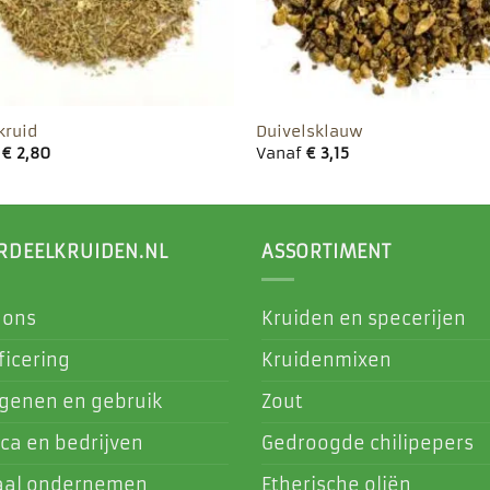
kruid
Duivelsklauw
f
€
2,80
Vanaf
€
3,15
RDEELKRUIDEN.NL
ASSORTIMENT
 ons
Kruiden en specerijen
ficering
Kruidenmixen
rgenen en gebruik
Zout
ca en bedrijven
Gedroogde chilipepers
aal ondernemen
Etherische oliën