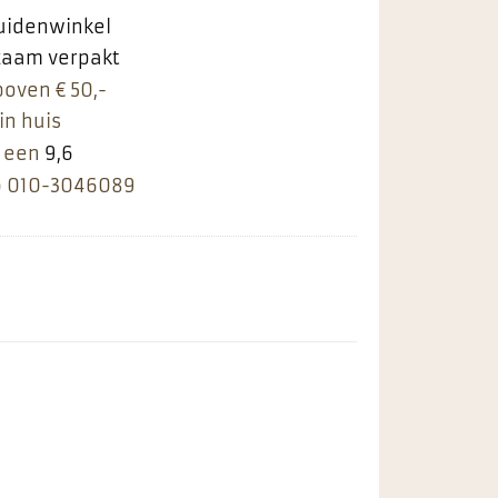
ruidenwinkel
rzaam verpakt
boven € 50,-
in huis
 een
9,6
p
010-3046089