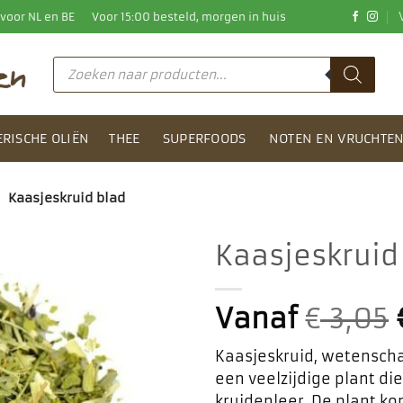
0 voor NL en BE
Voor 15:00 besteld, morgen in huis
Producten
zoeken
ERISCHE OLIËN
THEE
SUPERFOODS
NOTEN EN VRUCHTE
>
Kaasjeskruid blad
Kaasjeskruid
Toevoegen
aan
Vanaf
€
3,05
favorieten
Kaasjeskruid, wetenschap
een veelzijdige plant di
kruidenleer. De plant ko