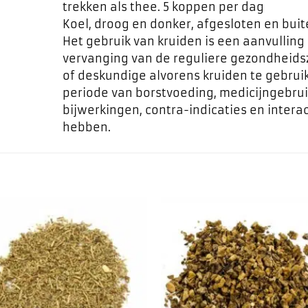
trekken als thee. 5 koppen per dag
Koel, droog en donker, afgesloten en bui
Het gebruik van kruiden is een aanvulling
vervanging van de reguliere gezondheids
of deskundige alvorens kruiden te gebrui
periode van borstvoeding, medicijngebrui
bijwerkingen, contra-indicaties en inte
hebben.
Toevoegen
Toevo
aan
aa
favorieten
favor