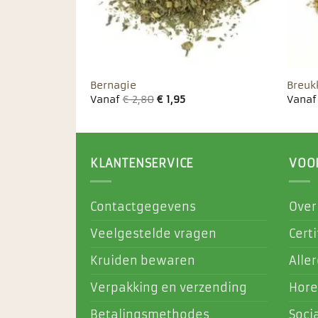
Bernagie
Breuk
Vanaf
€
2,80
€
1,95
Vana
KLANTENSERVICE
VOO
Contactgegevens
Over
Veelgestelde vragen
Certi
Kruiden bewaren
Alle
Verpakking en verzending
Hore
Betalingsmethodes
Soci