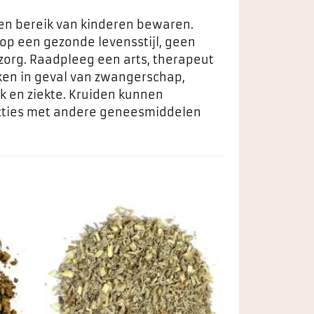
ten bereik van kinderen bewaren.
 op een gezonde levensstijl, geen
zorg. Raadpleeg een arts, therapeut
ken in geval van zwangerschap,
k en ziekte. Kruiden kunnen
racties met andere geneesmiddelen
egen
Toevoegen
n
aan
ieten
favorieten