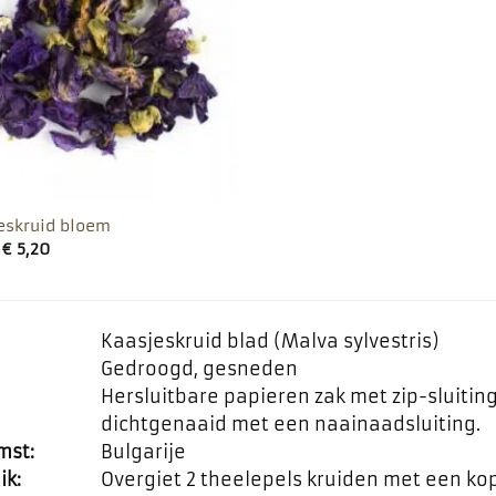
favorieten
eskruid bloem
f
€
5,20
Kaasjeskruid blad (Malva sylvestris)
Gedroogd, gesneden
Hersluitbare papieren zak met zip-sluiti
dichtgenaaid met een naainaadsluiting.
mst:
Bulgarije
ik:
Overgiet 2 theelepels kruiden met een ko