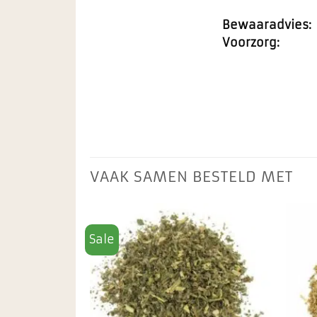
Bewaaradvies:
Voorzorg:
VAAK SAMEN BESTELD MET
Sale
Toevoegen
Toevoegen
aan
aan
favorieten
favorieten