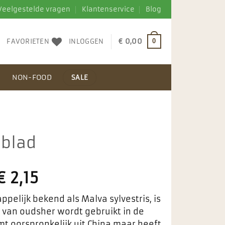
Veelgestelde vragen
Klantenservice
Blog
FAVORIETEN
INLOGGEN
€
0,00
0
N
NON-FOOD
SALE
 blad
€
2,15
pelijk bekend als Malva sylvestris, is
e van oudsher wordt gebruikt in de
mt oorspronkelijk uit China maar heeft