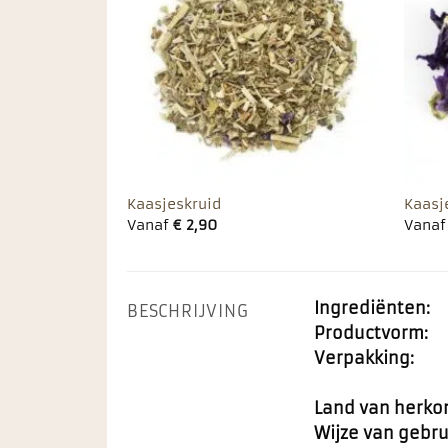
favorieten
Kaasjeskruid
Kaasj
Vanaf
€
2,90
Vana
Ingrediënten:
BESCHRIJVING
Productvorm:
Verpakking:
Land van herko
Wijze van gebru