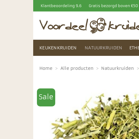
Ga
Klantbeoordeling 9.6
Gratis bezorgd boven €5
naar
inhoud
KEUKENKRUIDEN
NATUURKRUIDEN
ETH
Home
>
Alle producten
>
Natuurkruiden
Sale