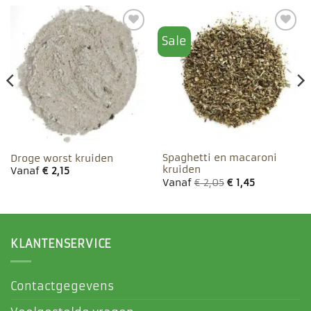
Sale
Toevoegen
Toevoegen
aan
aan
favorieten
favorieten
Spaghetti en macaroni
Droge worst kruiden
kruiden
Vanaf
€
2,15
Vanaf
€
2,05
€
1,45
KLANTENSERVICE
Contactgegevens