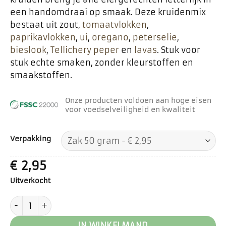
een handomdraai op smaak. Deze kruidenmix
bestaat uit zout,
tomaatvlokken
,
paprikavlokken
,
ui
,
oregano
,
peterselie
,
bieslook
,
Tellichery peper
en
lavas
. Stuk voor
stuk echte smaken, zonder kleurstoffen en
smaakstoffen.
Onze producten voldoen aan hoge eisen
voor voedselveiligheid en kwaliteit
Verpakking
€
2,95
Uitverkocht
Ei kruiden aantal
IN WINKELMAND