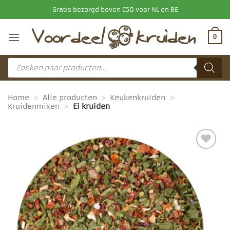
Ga
Gratis bezorgd boven €50 voor NL en BE
naar
inhoud
0
Producten
zoeken
Home
>
Alle producten
>
Keukenkruiden
>
Kruidenmixen
>
Ei kruiden
Toevoegen
aan
favorieten