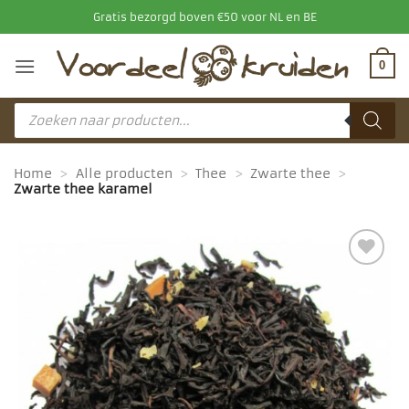
Ga
Gratis bezorgd boven €50 voor NL en BE
naar
inhoud
0
Producten
zoeken
Home
>
Alle producten
>
Thee
>
Zwarte thee
>
Zwarte thee karamel
Toevoegen
aan
favorieten