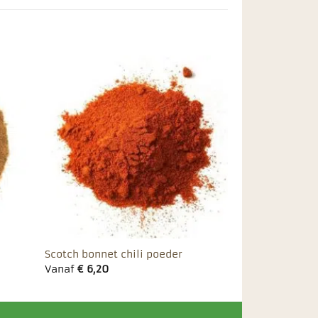
egen
Toevoegen
n
aan
ieten
favorieten
Scotch bonnet chili poeder
Vanaf
€
6,20