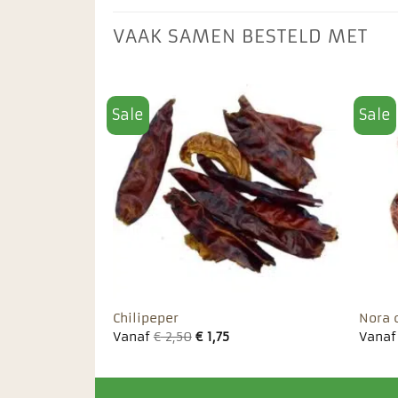
VAAK SAMEN BESTELD MET
Sale
Sale
Toevoegen
Toevoegen
aan
aan
favorieten
favorieten
Chilipeper
Nora 
Vanaf
€
2,50
€
1,75
Vana