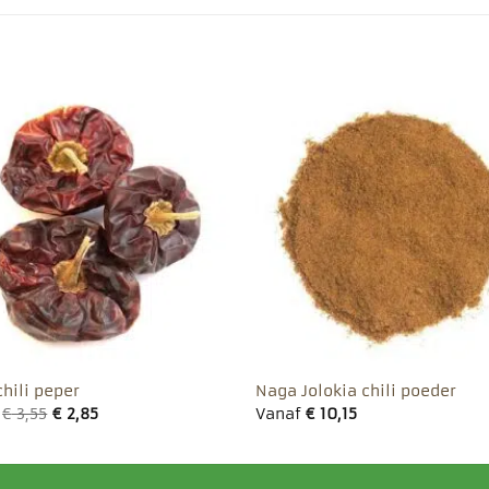
Toevoegen
Toevo
aan
aa
favorieten
favor
chili peper
Naga Jolokia chili poeder
f
€
3,55
€
2,85
Vanaf
€
10,15