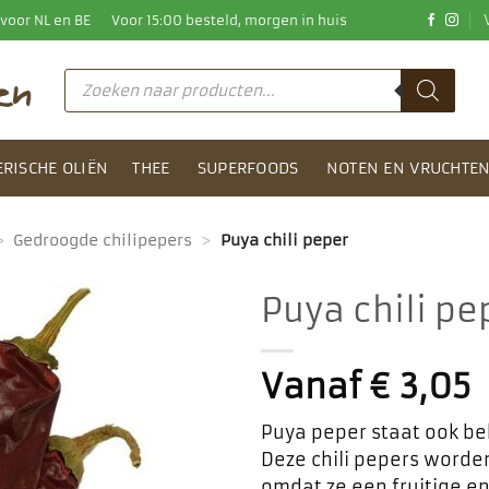
0 voor NL en BE
Voor 15:00 besteld, morgen in huis
Producten
zoeken
ERISCHE OLIËN
THEE
SUPERFOODS
NOTEN EN VRUCHTE
>
Gedroogde chilipepers
>
Puya chili peper
Puya chili pe
Toevoegen
aan
Vanaf
€
3,05
favorieten
Puya peper staat ook bek
Deze chili pepers worde
omdat ze een fruitige 