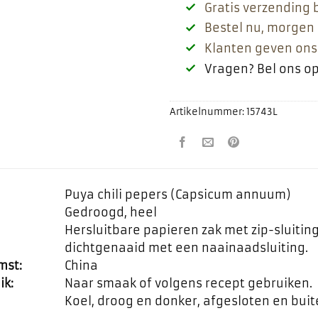
Gratis verzending 
Bestel nu, morgen 
Klanten geven ons
Vragen? Bel ons o
Artikelnummer:
15743L
Puya chili pepers (Capsicum annuum)
Gedroogd, heel
Hersluitbare papieren zak met zip-sluiti
dichtgenaaid met een naainaadsluiting.
mst:
China
ik:
Naar smaak of volgens recept gebruiken.
Koel, droog en donker, afgesloten en bui