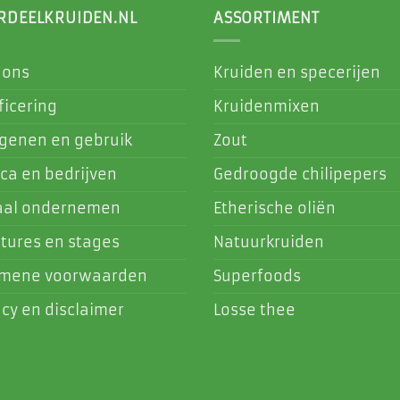
RDEELKRUIDEN.NL
ASSORTIMENT
 ons
Kruiden en specerijen
ficering
Kruidenmixen
rgenen en gebruik
Zout
ca en bedrijven
Gedroogde chilipepers
aal ondernemen
Etherische oliën
tures en stages
Natuurkruiden
emene voorwaarden
Superfoods
acy en disclaimer
Losse thee