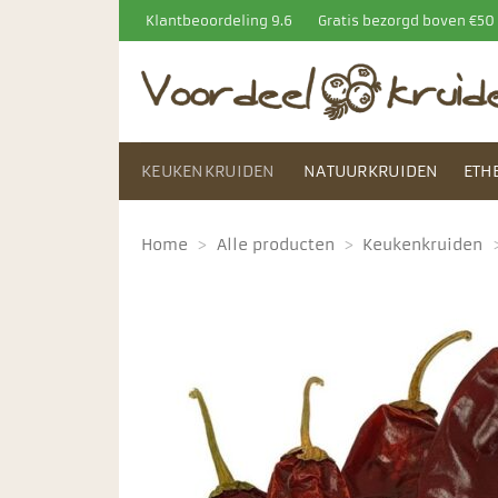
Ga
Klantbeoordeling 9.6
Gratis bezorgd boven €5
naar
inhoud
KEUKENKRUIDEN
NATUURKRUIDEN
ETH
Home
>
Alle producten
>
Keukenkruiden