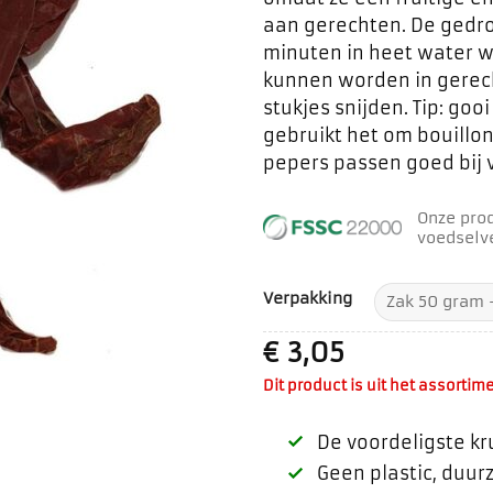
aan gerechten. De gedr
minuten in heet water 
kunnen worden in gerech
stukjes snijden. Tip: go
gebruikt het om bouillo
pepers passen goed bij vl
Onze pro
voedselve
Verpakking
€
3,05
Dit product is uit het assortime
De voordeligste k
Geen plastic, duu