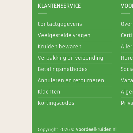
KLANTENSERVICE
VOO
Contactgegevens
Over
Veelgestelde vragen
Certi
Kruiden bewaren
Alle
Verpakking en verzending
Hore
Betalingsmethodes
Soci
Annuleren en retourneren
Vaca
Klachten
Alg
Kortingscodes
Priv
Copyright 2026 ©
Voordeelkruiden.nl