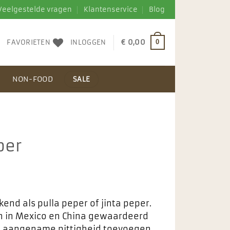
Veelgestelde vragen
Klantenservice
Blog
FAVORIETEN
INLOGGEN
€
0,00
0
N
NON-FOOD
SALE
per
end als pulla peper of jinta peper.
n in Mexico en China gewaardeerd
en aangename pittigheid toevoegen