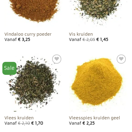
Vindaloo curry poeder
Vis kruiden
Vanaf
€
3,25
Vanaf
€
2,05
€
1,45
Sale
Toevoegen
Toevoegen
aan
aan
favorieten
favorieten
Vlees kruiden
Vleesspies kruiden geel
Vanaf
€
2,10
€
1,70
Vanaf
€
2,25