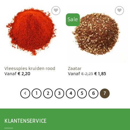
Sale
Toevoegen
Toevoegen
aan
aan
favorieten
favorieten
Vleesspies kruiden rood
Zaatar
Vanaf
€
2,20
Vanaf
€
2,25
€
1,85
1
2
3
4
5
6
7
KLANTENSERVICE