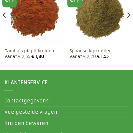
Sale
Sale
Toevoegen
Toevoegen
aan
aan
favorieten
favorieten
Gamba’s pil pil kruiden
Spaanse kipkruiden
Vanaf
€
2,55
€
1,80
Vanaf
€
2,20
€
1,55
KLANTENSERVICE
Contactgegevens
Veelgestelde vragen
Kruiden bewaren