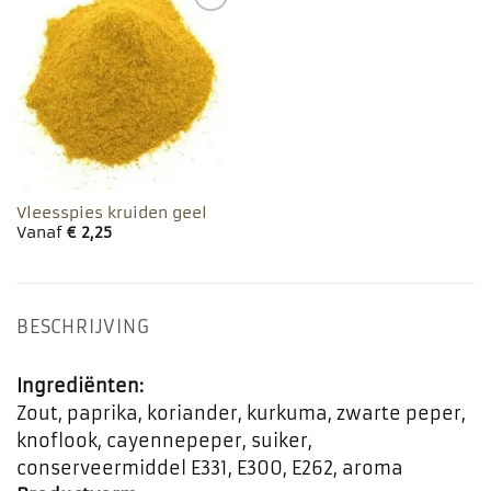
Toevoegen
aan
favorieten
Vleesspies kruiden geel
Vanaf
€
2,25
BESCHRIJVING
Ingrediënten:
Zout, paprika, koriander, kurkuma, zwarte peper,
knoflook, cayennepeper, suiker,
conserveermiddel E331, E300, E262, aroma