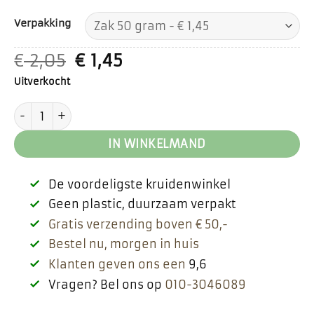
Verpakking
Oorspronkelijke
Huidige
€
2,05
€
1,45
prijs
prijs
Uitverkocht
was:
is:
€ 2,05.
€ 1,45.
Karwijzaad gemalen aantal
IN WINKELMAND
De voordeligste kruidenwinkel
Geen plastic, duurzaam verpakt
Gratis verzending boven € 50,-
Bestel nu, morgen in huis
Klanten geven ons een
9,6
Vragen? Bel ons op
010-3046089