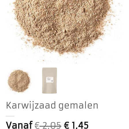
Karwijzaad gemalen
Vanaf
€
2,05
€
1,45