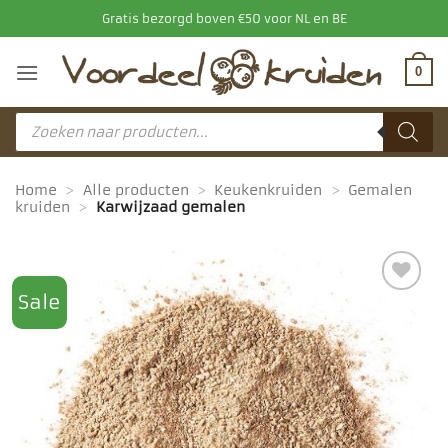
Ga
Gratis bezorgd boven €50 voor NL en BE
naar
inhoud
0
Producten
zoeken
Home
>
Alle producten
>
Keukenkruiden
>
Gemalen
kruiden
>
Karwijzaad gemalen
Sale
Toevoegen
aan
favorieten