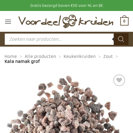
Ga
Gratis bezorgd boven €50 voor NL en BE
naar
inhoud
0
Producten
zoeken
Home
>
Alle producten
>
Keukenkruiden
>
Zout
>
Kala namak grof
Toevoegen
aan
favorieten