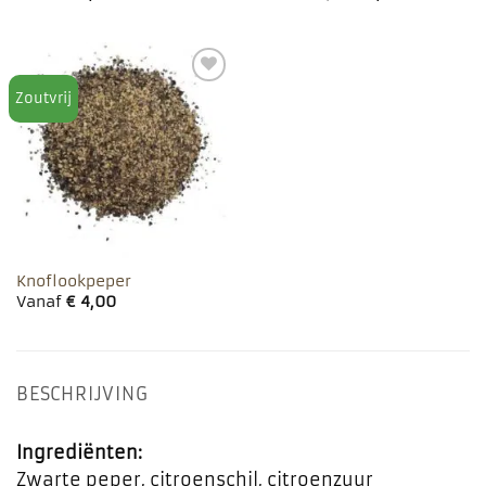
Zoutvrij
Toevoegen
aan
favorieten
Knoflookpeper
Vanaf
€
4,00
BESCHRIJVING
Ingrediënten:
Zwarte peper, citroenschil, citroenzuur