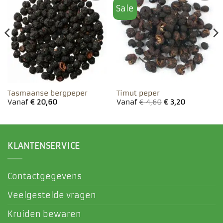
Sale
Toevoegen
Toevoegen
aan
aan
favorieten
favorieten
Tasmaanse bergpeper
Timut peper
Vanaf
€
20,60
Vanaf
€
4,60
€
3,20
KLANTENSERVICE
Contactgegevens
Veelgestelde vragen
Kruiden bewaren