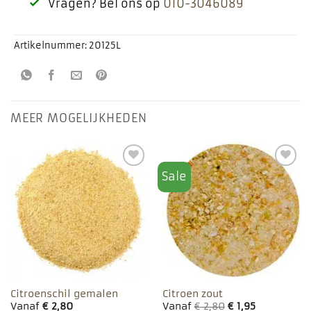
Vragen? Bel ons op
010-3046089
Artikelnummer:
20125L
MEER MOGELIJKHEDEN
Sale
Toevoegen
Toevoegen
aan
aan
favorieten
favorieten
Citroenschil gemalen
Citroen zout
Vanaf
€
2,80
Vanaf
€
2,80
€
1,95