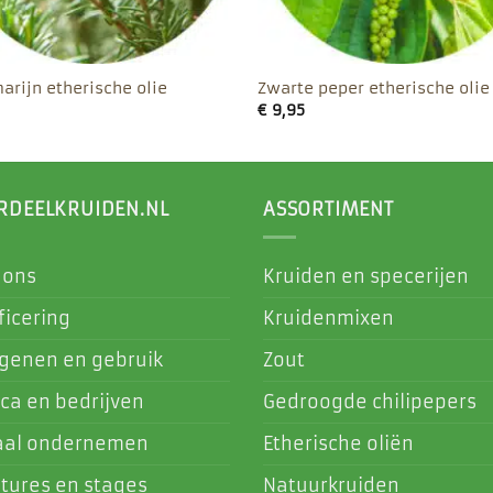
arijn etherische olie
Zwarte peper etherische olie
€
9,95
RDEELKRUIDEN.NL
ASSORTIMENT
 ons
Kruiden en specerijen
ficering
Kruidenmixen
rgenen en gebruik
Zout
ca en bedrijven
Gedroogde chilipepers
aal ondernemen
Etherische oliën
tures en stages
Natuurkruiden