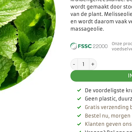
wordt gemaakt door stoo
van de plant. Melisseolie
en wordt daarom vaak v
massageolie.
Onze pro
voedselve
Citroenmelisse etherisch
I
De voordeligste k
Geen plastic, duu
Gratis verzending 
Bestel nu, morgen 
Klanten geven ons