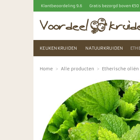
Ga
Klantbeoordeling 9.6
Gratis bezorgd boven €5
naar
inhoud
KEUKENKRUIDEN
NATUURKRUIDEN
ETH
Home
>
Alle producten
>
Etherische oliën