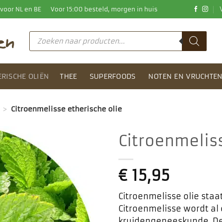
0 voor NL en BE
Voor 15:00 besteld, morgen in huis
Producten
zoeken
ERISCHE OLIËN
THEE
SUPERFOODS
NOTEN EN VRUCHTE
>
Citroenmelisse etherische olie
Citroenmeliss
Toevoegen
aan
€
15,95
favorieten
Citroenmelisse olie staa
Citroenmelisse wordt al
kruidengeneeskunde. De 