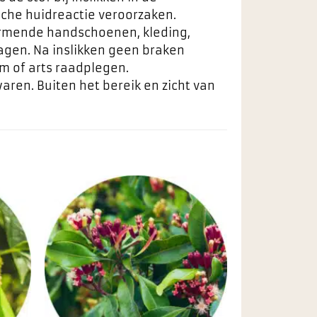
che huidreactie veroorzaken.
hermende handschoenen, kleding,
gen. Na inslikken geen braken
m of arts raadplegen.
aren. Buiten het bereik en zicht van
egen
Toevoegen
n
aan
ieten
favorieten