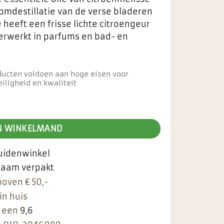
mdestillatie van de verse bladeren
 heeft een frisse lichte citroengeur
erwerkt in parfums en bad- en
ducten voldoen aan hoge eisen voor
iligheid en kwaliteit
e olie aantal
N WINKELMAND
ruidenwinkel
rzaam verpakt
boven € 50,-
in huis
 een
9,6