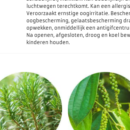
luchtwegen terechtkomt. Kan een allergis
Veroorzaakt ernstige oogirritatie. Besc
oogbescherming, gelaatsbescherming dra
opwekken, onmiddellijk een antigifcentru
Na openen, afgesloten, droog en koel bew
kinderen houden.
Toevoegen
Toevo
aan
aa
favorieten
favor