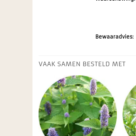
Bewaaradvies:
VAAK SAMEN BESTELD MET
Toevoegen
Toevoegen
aan
aan
favorieten
favorieten