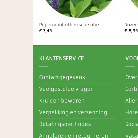
 olie
Pepermunt etherische olie
Rozem
€
7,45
€
8,95
KLANTENSERVICE
VOO
Contactgegevens
Over
Veelgestelde vragen
Certi
Kruiden bewaren
Alle
Verpakking en verzending
Hore
Betalingsmethodes
Soci
Annuleren en retourneren
Vaca