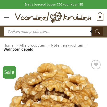
Ga
Gratis bezorgd boven €50 voor NL en BE
naar
inhoud
0
Producten
zoeken
Home
>
Alle producten
>
Noten en vruchten
>
Walnoten gepeld
Sale
Toevoegen
aan
favorieten