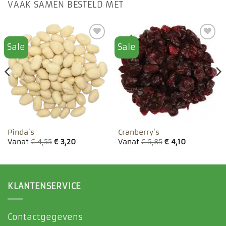
VAAK SAMEN BESTELD MET
Sale
Sale
Toevoegen
Toevoegen
aan
aan
favorieten
favorieten
Pinda’s
Cranberry’s
Vanaf
€
4,55
€
3,20
Vanaf
€
5,85
€
4,10
KLANTENSERVICE
Contactgegevens