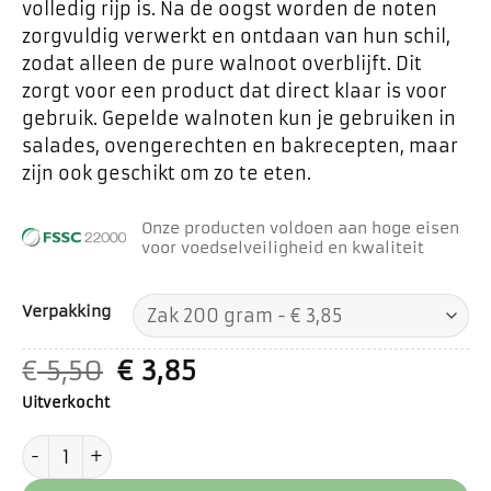
volledig rijp is. Na de oogst worden de noten
zorgvuldig verwerkt en ontdaan van hun schil,
zodat alleen de pure walnoot overblijft. Dit
zorgt voor een product dat direct klaar is voor
gebruik. Gepelde walnoten kun je gebruiken in
salades, ovengerechten en bakrecepten, maar
zijn ook geschikt om zo te eten.
Onze producten voldoen aan hoge eisen
voor voedselveiligheid en kwaliteit
Verpakking
Oorspronkelijke
Huidige
€
5,50
€
3,85
prijs
prijs
Uitverkocht
was:
is:
€ 5,50.
€ 3,85.
Walnoten gepeld aantal