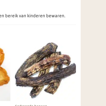
ten bereik van kinderen bewaren.
egen
Toevoegen
n
aan
ieten
favorieten