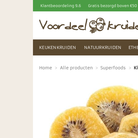
Ga
Klantbeoordeling 9.6
Gratis bezorgd boven €5
naar
inhoud
KEUKENKRUIDEN
NATUURKRUIDEN
ETH
Home
>
Alle producten
>
Superfoods
>
K