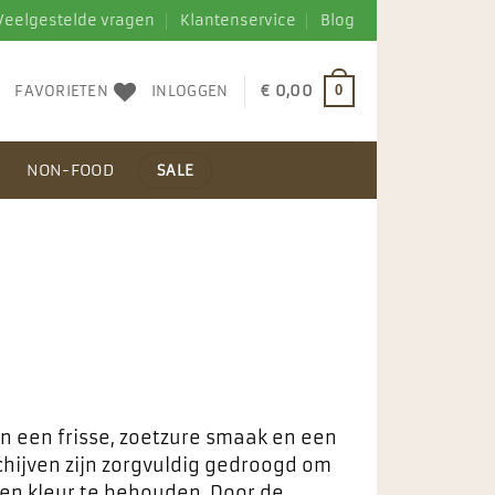
Veelgestelde vragen
Klantenservice
Blog
FAVORIETEN
INLOGGEN
€
0,00
0
N
NON-FOOD
SALE
n een frisse, zoetzure smaak en een
chijven zijn zorgvuldig gedroogd om
n kleur te behouden. Door de