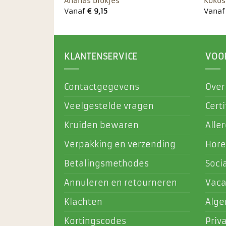
Ananas blokjes
Kokos
Vanaf
€
9,15
Vana
KLANTENSERVICE
VOO
Contactgegevens
Over
Veelgestelde vragen
Certi
Kruiden bewaren
Alle
Verpakking en verzending
Hore
Betalingsmethodes
Soci
Annuleren en retourneren
Vaca
Klachten
Alg
Kortingscodes
Priv