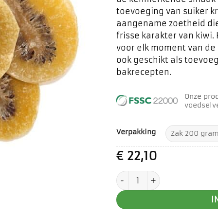
toevoeging van suiker kr
aangename zoetheid die 
frisse karakter van kiwi.
voor elk moment van de 
ook geschikt als toevoeg
bakrecepten.
Onze pro
voedselve
Verpakking
€
22,10
Kiwi schijven aantal
I