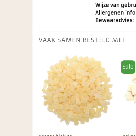
Wijze van gebru
Allergenen info
Bewaaradvies:
VAAK SAMEN BESTELD MET
Sale
Toevoegen
Toevoegen
aan
aan
favorieten
favorieten