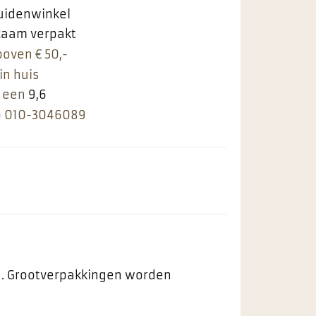
ruidenwinkel
rzaam verpakt
boven € 50,-
in huis
 een
9,6
p
010-3046089
ng. Grootverpakkingen worden