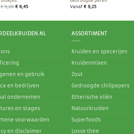
 blokjes
Gedroogde peren
f
€
9,20
€
6,45
Vanaf
€
9,25
RDEELKRUIDEN.NL
ASSORTIMENT
 ons
Kruiden en specerijen
ficering
Kruidenmixen
rgenen en gebruik
Zout
ca en bedrijven
Gedroogde chilipepers
aal ondernemen
Etherische oliën
tures en stages
Natuurkruiden
emene voorwaarden
Superfoods
acy en disclaimer
Losse thee