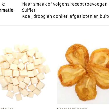
ik:
Naar smaak of volgens recept toevoegen.
rmatie:
Sulfiet
Koel, droog en donker, afgesloten en bui
Toevoegen
Toevo
aan
aa
favorieten
favor