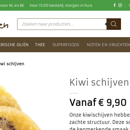
0 voor NL en BE
Voor 15:00 besteld, morgen in huis
Producten
zoeken
ERISCHE OLIËN
THEE
SUPERFOODS
NOTEN EN VRUCHTE
iwi schijven
Kiwi schijven
Toevoegen
aan
Vanaf
€
9,90
favorieten
Onze kiwischijven hebbe
zachte structuur. Deze s
de kenmerkende smaak e