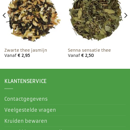
Toevoegen
Toevoegen
aan
aan
favorieten
favorieten
Zwarte thee jasmijn
Senna sensatie thee
Vanaf
€
2,95
Vanaf
€
2,50
KLANTENSERVICE
Contactgegevens
Veelgestelde vragen
Kruiden bewaren